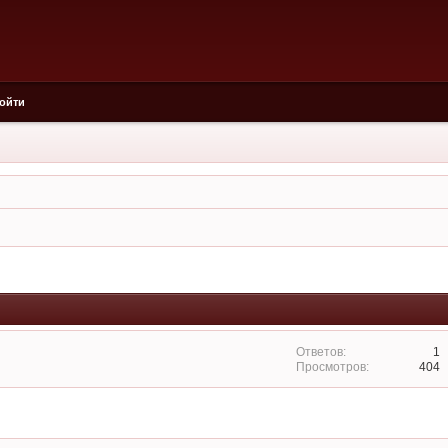
ойти
1
404