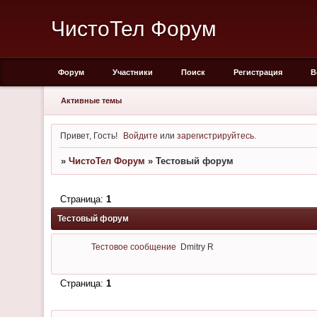
ЧистоТел Форум
Форум
Участники
Поиск
Регистрация
В
Активные темы
Привет, Гость!
Войдите
или
зарегистрируйтесь
.
»
ЧистоТел Форум
»
Тестовый форум
Страница:
1
Тестовый форум
Тестовое сообщение
Dmitry R
Страница:
1